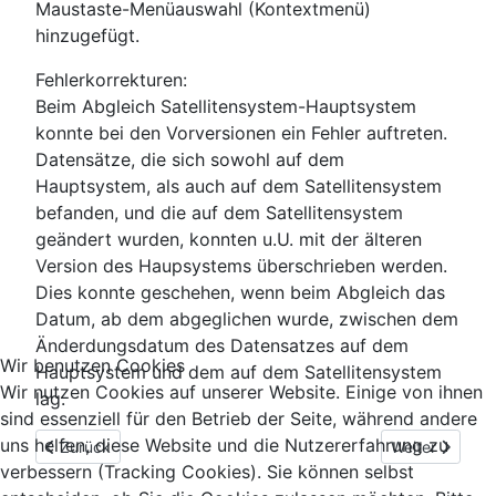
Maustaste-Menüauswahl (Kontextmenü)
hinzugefügt.
Fehlerkorrekturen:
Beim Abgleich Satellitensystem-Hauptsystem
konnte bei den Vorversionen ein Fehler auftreten.
Datensätze, die sich sowohl auf dem
Hauptsystem, als auch auf dem Satellitensystem
befanden, und die auf dem Satellitensystem
geändert wurden, konnten u.U. mit der älteren
Version des Haupsystems überschrieben werden.
Dies konnte geschehen, wenn beim Abgleich das
Datum, ab dem abgeglichen wurde, zwischen dem
Änderdungsdatum des Datensatzes auf dem
Wir benutzen Cookies
Hauptsystem und dem auf dem Satellitensystem
Wir nutzen Cookies auf unserer Website. Einige von ihnen
lag.
sind essenziell für den Betrieb der Seite, während andere
uns helfen, diese Website und die Nutzererfahrung zu
Vorheriger Beitrag: Version 3.3
Nächster Beitr
Zurück
Weiter
verbessern (Tracking Cookies). Sie können selbst