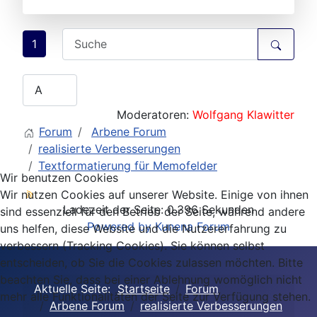
1
Moderatoren:
Wolfgang Klawitter
Forum
Arbene Forum
realisierte Verbesserungen
Textformatierung für Memofelder
Wir benutzen Cookies
Wir nutzen Cookies auf unserer Website. Einige von ihnen
Ladezeit der Seite: 0.396 Sekunden
sind essenziell für den Betrieb der Seite, während andere
Powered by
Kunena Forum
uns helfen, diese Website und die Nutzererfahrung zu
verbessern (Tracking Cookies). Sie können selbst
entscheiden, ob Sie die Cookies zulassen möchten. Bitte
beachten Sie, dass bei einer Ablehnung womöglich nicht
Aktuelle Seite:
Startseite
Forum
mehr alle Funktionalitäten der Seite zur Verfügung stehen.
Arbene Forum
realisierte Verbesserungen