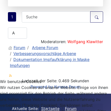
1
Moderatoren:
Wolfgang Klawitter
Forum
Arbene Forum
Verbesserungsvorschläge Arbene
Dokumentation Impfaufklärung in Maske
Impfungen
Ladezeit der Seite: 0.469 Sekunden
Wir benutzen Cookies
Powered by
Kunena Forum
Wir nutzen Cookies auf unserer Website. Einige von ihnen
sind essenziell für den Betrieb der Seite, während andere
uns helfen, diese Website und die Nutzererfahrung zu
verbessern (Tracking Cookies). Sie können selbst
Aktuelle Seite:
Startseite
Forum