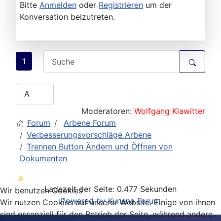
Bitte
Anmelden
oder
Registrieren
um der
Konversation beizutreten.
1
Moderatoren:
Wolfgang Klawitter
Forum
Arbene Forum
Verbesserungsvorschläge Arbene
Trennen Button Ändern und Öffnen von
Dokumenten
Ladezeit der Seite: 0.477 Sekunden
Wir benutzen Cookies
Powered by
Kunena Forum
Wir nutzen Cookies auf unserer Website. Einige von ihnen
sind essenziell für den Betrieb der Seite, während andere