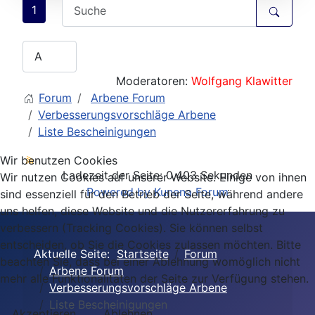
1
Moderatoren:
Wolfgang Klawitter
Forum
Arbene Forum
Verbesserungsvorschläge Arbene
Liste Bescheinigungen
Wir benutzen Cookies
Ladezeit der Seite: 0.403 Sekunden
Wir nutzen Cookies auf unserer Website. Einige von ihnen
Powered by
Kunena Forum
sind essenziell für den Betrieb der Seite, während andere
uns helfen, diese Website und die Nutzererfahrung zu
verbessern (Tracking Cookies). Sie können selbst
entscheiden, ob Sie die Cookies zulassen möchten. Bitte
Aktuelle Seite:
Startseite
Forum
beachten Sie, dass bei einer Ablehnung womöglich nicht
Arbene Forum
mehr alle Funktionalitäten der Seite zur Verfügung stehen.
Verbesserungsvorschläge Arbene
Liste Bescheinigungen
Akzeptieren
Ablehnen