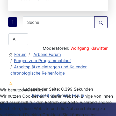
1
Moderatoren:
Wolfgang Klawitter
Forum
Arbene Forum
Fragen zum Programmablauf
Arbeitsplätze eintragen und Kalender
chronologische Reihenfolge
Ladezeit der Seite: 0.399 Sekunden
Wir benutzen Cookies
Powered by
Kunena Forum
Wir nutzen Cookies auf unserer Website. Einige von ihnen
sind essenziell für den Betrieb der Seite, während andere
uns helfen, diese Website und die Nutzererfahrung zu
verbessern (Tracking Cookies). Sie können selbst