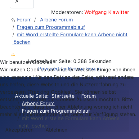
Moderatoren:
Wolfgang Klawitter
Forum
Arbene Forum
Fragen zum Programmablauf
mit Word erstellte Formulare kann Arbene nicht
löschen
Ladezeit der Seite: 0.388 Sekunden
Wir benutzen Cookies
Powered by
Kunena Forum
Wir nutzen Cookies auf unserer Website. Einige von ihnen
sind essenziell für den Betrieb der Seite, während andere
uns helfen, diese Website und die Nutzererfahrung zu
verbessern (Tracking Cookies). Sie können selbst
Aktuelle Seite:
Startseite
Forum
entscheiden, ob Sie die Cookies zulassen möchten. Bitte
Arbene Forum
beachten Sie, dass bei einer Ablehnung womöglich nicht
Fragen zum Programmablauf
mehr alle Funktionalitäten der Seite zur Verfügung stehen.
mit Word erstellte Formulare kann Arbene
nicht löschen
Akzeptieren
Ablehnen