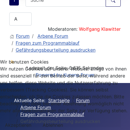
Moderatoren:
Wolfgang Klawitter
Forum
Arbene Forum
Fragen zum Programmablauf
Gefährdungsbeurteilung ausdrucken
Wir benutzen Cookies
Ladezeit der Seite: 0.615 Sekunden
Wir nutzen Cookies auf unserer Website. Einige von ihnen
Powered by
Kunena Forum
sind essenziell für den Betrieb der Seite, während andere
uns helfen, diese Website und die Nutzererfahrung zu
verbessern (Tracking Cookies). Sie können selbst
entscheiden, ob Sie die Cookies zulassen möchten. Bitte
Aktuelle Seite:
Startseite
Forum
beachten Sie, dass bei einer Ablehnung womöglich nicht
Arbene Forum
mehr alle Funktionalitäten der Seite zur Verfügung stehen.
Fragen zum Programmablauf
Gefährdungsbeurteilung ausdrucken
Akzeptieren
Ablehnen