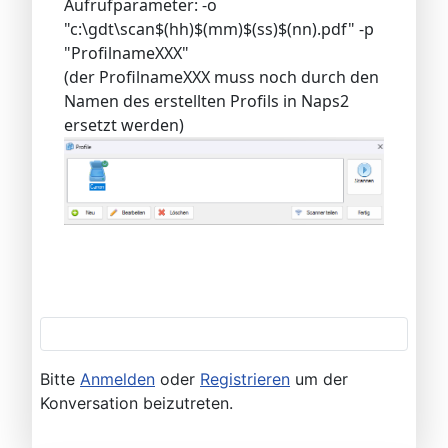
Aufrufparameter: -o
"c:\gdt\scan$(hh)$(mm)$(ss)$(nn).pdf" -p
"ProfilnameXXX"
(der ProfilnameXXX muss noch durch den
Namen des erstellten Profils in Naps2
ersetzt werden)
Bitte
Anmelden
oder
Registrieren
um der
Konversation beizutreten.