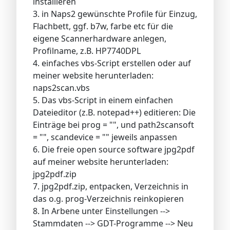
installieren
3. in Naps2 gewünschte Profile für Einzug,
Flachbett, ggf. b7w, farbe etc für die
eigene Scannerhardware anlegen,
Profilname, z.B. HP7740DPL
4. einfaches vbs-Script erstellen oder auf
meiner website herunterladen:
naps2scan.vbs
5. Das vbs-Script in einem einfachen
Dateieditor (z.B. notepad++) editieren: Die
Einträge bei prog = "", und path2scansoft
= "", scandevice = "" jeweils anpassen
6. Die freie open source software jpg2pdf
auf meiner website herunterladen:
jpg2pdf.zip
7. jpg2pdf.zip, entpacken, Verzeichnis in
das o.g. prog-Verzeichnis reinkopieren
8. In Arbene unter Einstellungen -->
Stammdaten --> GDT-Programme --> Neu